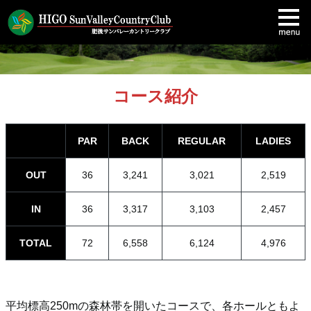
コース紹介
PAR
BACK
REGULAR
LADIES
OUT
36
3,241
3,021
2,519
IN
36
3,317
3,103
2,457
TOTAL
72
6,558
6,124
4,976
平均標高250mの森林帯を開いたコースで、各ホールともよ